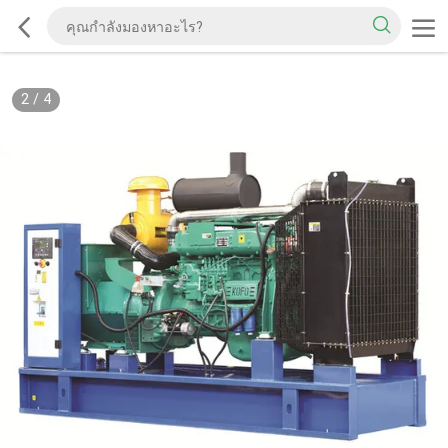
2
/
4