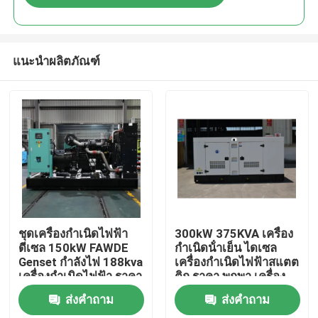
แนะนำผลิตภัณฑ์
บ้าน
ชุดเครื่องกำเนิดไฟฟ้า
300kW 375KVA เครื่อง
ดีเซล 150kW FAWDE
กําเนิดน้ําเย็น ไดเซล
Genset กำลังไฟ 188kva
เครื่องกําเนิดไฟฟ้าสแตต
สินค้า
เครื่องกำเนิดไฟฟ้า ราคา
ติก ราคา พกพา เครื่อง
โรงงาน เครื่องกำเนิด
กําเนิดไฟฟ้า ไดเซล แบบ
ส่งคำถาม
ส่งคำถาม
ไฟฟ้าดีเซลทนทาน
เงียบหรือเปิด
วิดีโอ