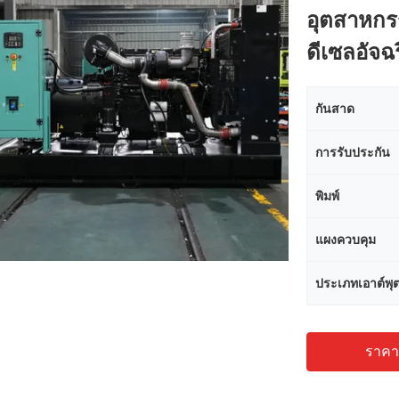
อุตสาหกร
ดีเซลอัจ
กันสาด
การรับประกัน
พิมพ์
แผงควบคุม
ประเภทเอาต์พุ
ราคาถ