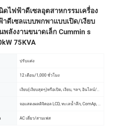
เนิดไฟฟ้าดีเซลอุตสาหกรรมเครื่อง
ฟ้าดีเซลแบบพกพาแบบเปิด/เงียบ
านพลังงานขนาดเล็ก Cummin s
60kW 75KVA
ปรับแต่ง
12 เดือน/1,000 ชั่วโมง
เงียบ(เงียบสุดๆ)หรือเปิด, เงียบ, ฯลฯ, อินไลน์/6 สูบ/4 จังหวะ/4-วาล์ว/19L, กันเสียง Canopy(เงียบ)
จอแสดงผลดิจิตอล LCD, ทะเลน้ำลึก, ComAp, ทะเลน้ำลึก / ComAp / Harsen / Smartgen 6110, Smartgen
ต
AC เดี่ยว/สามเฟส