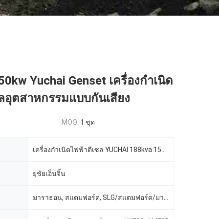
0kw Yuchai Genset เครื่องกำเนิด
ซลอุตสาหกรรมแบบกันเสียง
MOQ:
1 ชุด
เครื่องกำเนิดไฟฟ้าดีเซล YUCHAI 188kva 150kw
ยุชัยเอ็นจิ้น
มาราธอน, สแตมฟอร์ด, SLG/สแตมฟอร์ด/มาราธอน/เมกกะเทิล/ลีรอย-ซอเมอร์, สแตมฟอร์ดหรือนิวเทค, อิงกา