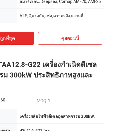
สมาร์ทเจน, Deepsea, Comap AMF20, AMF25
ATS,สี,แรงดัน,เฟส,ความจุถัง,ความถี่
ูกที่สุด
คุยตอนนี้
A12.8-G22 เครื่องกําเนิดดีเซล
รม 300kW ประสิทธิภาพสูงและ
860
MOQ:
1
เครื่องผลิตไฟฟ้าดีเซลอุตสาหกรรม 300kW
,
SDEC เครื่องผลิตดีเ
บรรจุ
420*140*212ซม