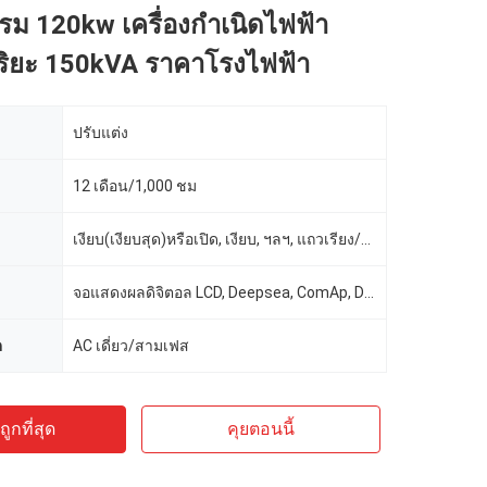
รม 120kw เครื่องกำเนิดไฟฟ้า
ฉริยะ 150kVA ราคาโรงไฟฟ้า
ปรับแต่ง
12 เดือน/1,000 ชม
เงียบ(เงียบสุด)หรือเปิด, เงียบ, ฯลฯ, แถวเรียง/6 สูบ/4 จังหวะ/4 วาล์ว/19 ลิตร, หลังคากันเสียง(เงียบ)
จอแสดงผลดิจิตอล LCD, Deepsea, ComAp, Deepsea / ComAp / Harsen / Smartgen 6110, Smartgen
ต
AC เดี่ยว/สามเฟส
ูกที่สุด
คุยตอนนี้