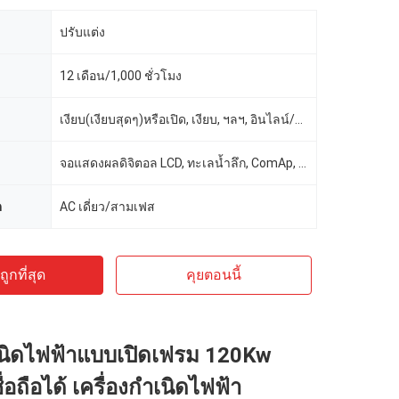
ปรับแต่ง
12 เดือน/1,000 ชั่วโมง
เงียบ(เงียบสุดๆ)หรือเปิด, เงียบ, ฯลฯ, อินไลน์/6 สูบ/4 จังหวะ/4-วาล์ว/19L, กันเสียง Canopy(เงียบ)
จอแสดงผลดิจิตอล LCD, ทะเลน้ำลึก, ComAp, ทะเลน้ำลึก / ComAp / Harsen / Smartgen 6110, Smartgen
ต
AC เดี่ยว/สามเฟส
ูกที่สุด
คุยตอนนี้
ำเนิดไฟฟ้าแบบเปิดเฟรม 120Kw
่อถือได้ เครื่องกำเนิดไฟฟ้า