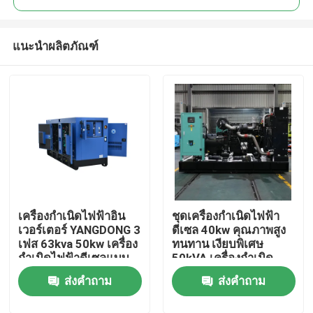
แนะนำผลิตภัณฑ์
เครื่องกำเนิดไฟฟ้าอิน
ชุดเครื่องกำเนิดไฟฟ้า
บ้าน
เวอร์เตอร์ YANGDONG 3
ดีเซล 40kw คุณภาพสูง
เฟส 63kva 50kw เครื่อง
ทนทาน เงียบพิเศษ
กำเนิดไฟฟ้าดีเซลแบบ
50kVA เครื่องกำเนิด
สินค้า
เงียบสำหรับใช้ในบ้าน
ไฟฟ้าดีเซลสำรองแบบ
ส่งคำถาม
ส่งคำถาม
แบบพกพา สำรอง
พกพา เครื่องกำเนิด
ไฟฟ้ากำลังสูง
วิดีโอ