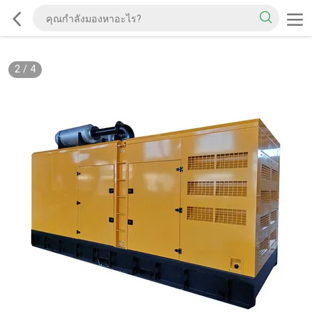
2
/
4