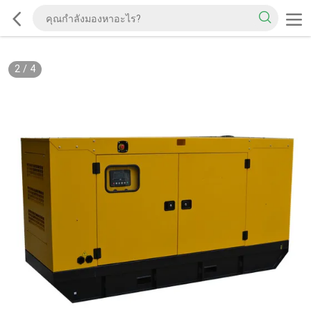
2
/
4